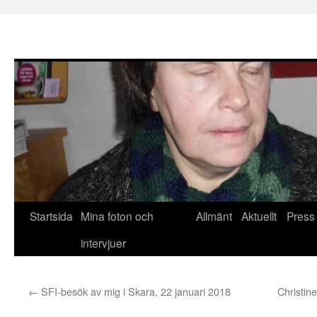
Hoppa
Startsida
Mina foton och
Allmänt
Aktuellt
Press
till
intervjuer
innehåll
←
SFI-besök av mig i Skara, 22 januari 2018
Christin