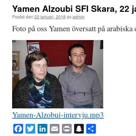
Yamen Alzoubi SFI Skara, 22 j
Postat den
22 januari, 2018
av
admin
Foto på oss Yamen översatt på arabiska d
Yamen-Alzobui-intervju.mp3
Facebook
Twitter
LinkedIn
Email
Print
Snapchat
Dela