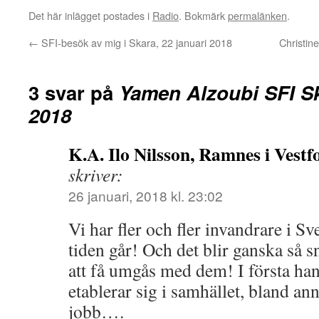
Det här inlägget postades i
Radio
. Bokmärk
permalänken
.
←
SFI-besök av mig i Skara, 22 januari 2018
Christin
3 svar på
Yamen Alzoubi SFI Sk
2018
K.A. Ilo Nilsson, Ramnes i Vestfo
skriver:
26 januari, 2018 kl. 23:02
Vi har fler och fler invandrare i Sv
tiden går! Och det blir ganska så sn
att få umgås med dem! I första h
etablerar sig i samhället, bland a
jobb….