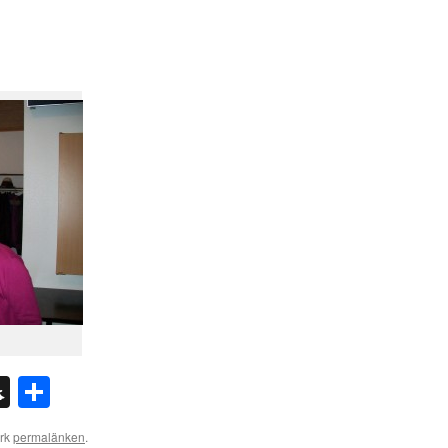
n
l
int
Snapchat
Dela
ärk
permalänken
.