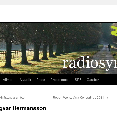
Allmänt
Aktuellt
Press
Presentation
SRF
Gästbok
 Grästorp årsmöte
Robert Wells, Vara Konserthus 2011
→
Ingvar Hermansson