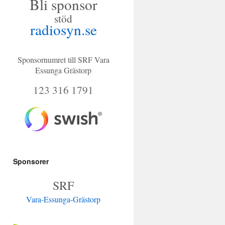
Bli sponsor
bo
stöd
ok
radiosyn.se
Sponsornumret till SRF Vara
Essunga Grästorp
123 316 1791
Sponsorer
SRF
Vara-Essunga-Grästorp