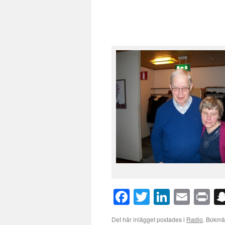
Facebook
Twitter
LinkedI
Emai
Pr
Det här inlägget postades i
Radio
. Bokm