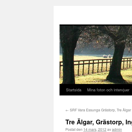
Startsida
Mina foton och intervjuer
Hoppa
till
←
SRF Vara Essunga Grästorp, Tre Älgar
innehåll
Tre Älgar, Grästorp, 
Postat den
14 mars, 2012
av
admin