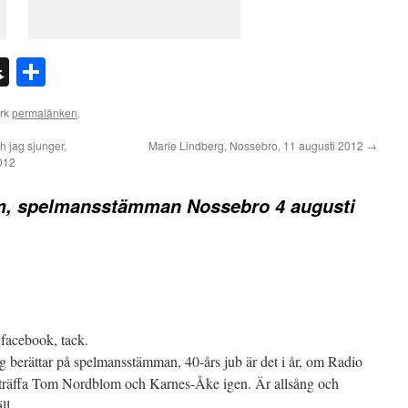
n
l
int
Snapchat
Dela
ärk
permalänken
.
 jag sjunger,
Marie Lindberg, Nossebro, 11 augusti 2012
→
012
, spelmansstämman Nossebro 4 augusti
facebook, tack.
g berättar på spelmansstämman, 40-års jub är det i år, om Radio
träffa Tom Nordblom och Karnes-Åke igen. Är allsång och
ll.