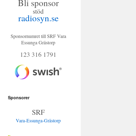
Bli sponsor
bo
stöd
ok
radiosyn.se
Sponsornumret till SRF Vara
Essunga Grästorp
123 316 1791
Sponsorer
SRF
Vara-Essunga-Grästorp