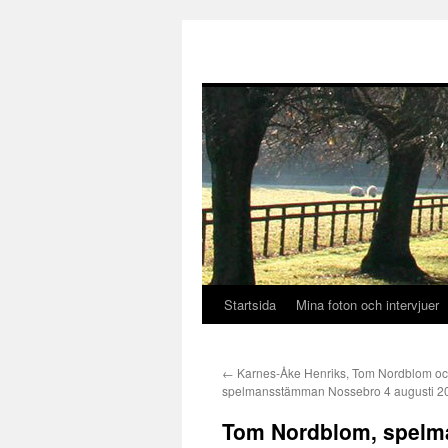
Startsida
Mina foton och intervjuer
Hoppa
till
←
Karnes-Åke Henriks, Tom Nordblom och
innehåll
spelmansstämman Nossebro 4 augusti 2
Tom Nordblom, spelm