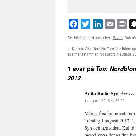
Facebook
Twitter
LinkedI
Emai
Pr
Det här inlägget postades i
Radio
. Bokm
←
Karnes-Åke Henriks, Tom Nordblom och
spelmansstämman Nossebro 4 augusti 2
1 svar på
Tom Nordblom
2012
Anita Radio Syn
skriver:
1 augusti, 2013 kl. 20:02
Många fina kommentarer i 
Torsdag 1 augusti 2013: Ja
Syn och hemsidan. Kul få 
melodikryss denna fina kvä