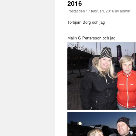
2016
Postat den
17 februari, 2016
av
admin
Torbjörn Borg och jag
Malin G Pettersson och jag