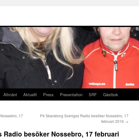
Allmänt
Aktuellt
Press
Presentation
SRF
Gästbok
 Nossebro, 17
P4 Skaraborg Sveriges Radio besöker Nossebro, 17
februari 2016
→
 Radio besöker Nossebro, 17 februari