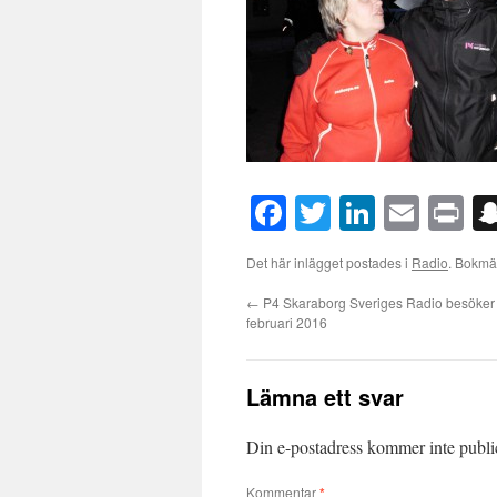
Facebook
Twitter
LinkedI
Emai
Pr
Det här inlägget postades i
Radio
. Bokm
←
P4 Skaraborg Sveriges Radio besöker
februari 2016
Lämna ett svar
Din e-postadress kommer inte publi
Kommentar
*