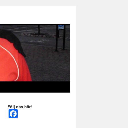
Följ oss här!
Fa
ce