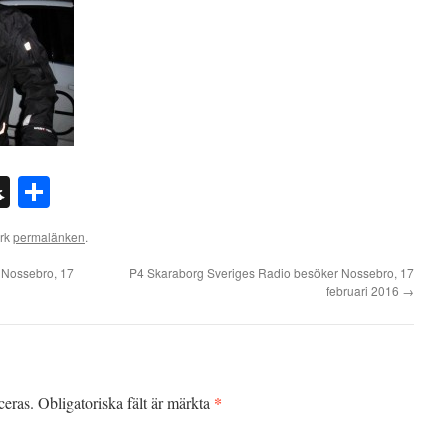
n
l
int
Snapchat
Dela
ärk
permalänken
.
 Nossebro, 17
P4 Skaraborg Sveriges Radio besöker Nossebro, 17
februari 2016
→
*
ceras.
Obligatoriska fält är märkta