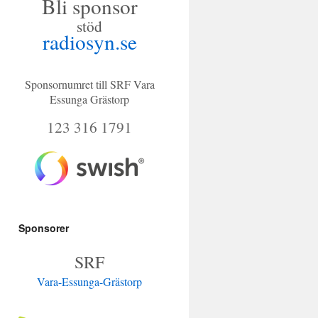
Bli sponsor
bo
stöd
ok
radiosyn.se
Sponsornumret till SRF Vara
Essunga Grästorp
123 316 1791
Sponsorer
SRF
Vara-Essunga-Grästorp