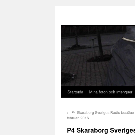
Startsida
Mina foton och intervjuer
Hoppa
till
←
P4 Skaraborg Sveriges Radio besöker
innehåll
februari 2016
P4 Skaraborg Sveriges