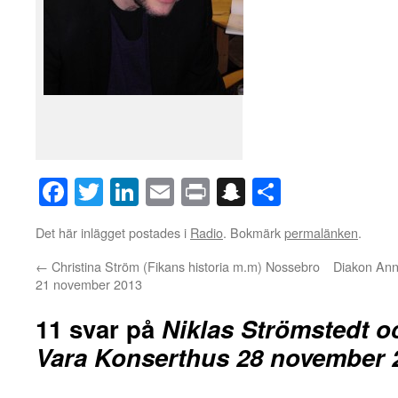
Facebook
Twitter
LinkedIn
Email
Print
Snapchat
Dela
Det här inlägget postades i
Radio
. Bokmärk
permalänken
.
←
Christina Ström (Fikans historia m.m) Nossebro
Diakon Ann
21 november 2013
11 svar på
Niklas Strömstedt o
Vara Konserthus 28 november 