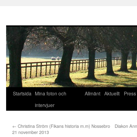
Hoppa
Startsida
Mina foton och
Allmänt
Aktuellt
Press
till
intervjuer
innehåll
←
Christina Ström (Fikans historia m.m) Nossebro
Diakon Ann
21 november 2013