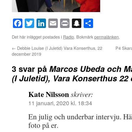
Facebook
Twitter
LinkedIn
Email
Print
Snapchat
Dela
Det här inlägget postades i
Radio
. Bokmärk
permalänken
.
←
Debbie Louise (I Juletid) Vara Konserthus, 22
P4 Skara
december 2019
3 svar på
Marcos Ubeda och M
(I Juletid), Vara Konserthus 2
Kate Nilsson
skriver:
11 januari, 2020 kl. 18:34
En julig och underbar intervju. H
foto på er.