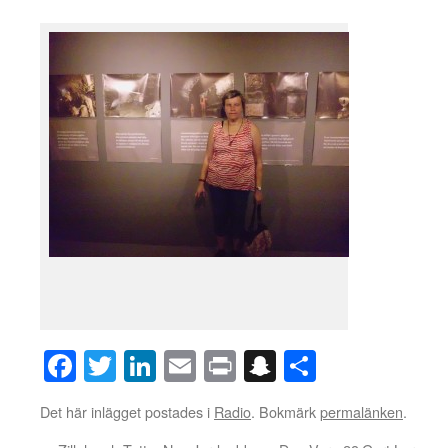
Facebook
Twitter
LinkedIn
Email
Print
Snapchat
Dela
Det här inlägget postades i
Radio
. Bokmärk
permalänken
.