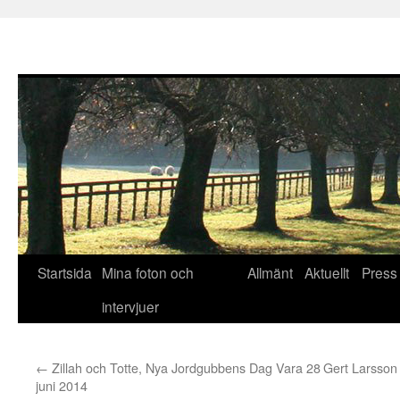
Hoppa
Startsida
Mina foton och
Allmänt
Aktuellt
Press
till
intervjuer
innehåll
←
Zillah och Totte, Nya Jordgubbens Dag Vara 28
Gert Larsson
juni 2014