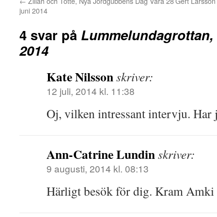
←
Zillah och Totte, Nya Jordgubbens Dag Vara 28
Gert Larsson
juni 2014
4 svar på
Lummelundagrottan, G
2014
Kate Nilsson
skriver:
12 juli, 2014 kl. 11:38
Oj, vilken intressant intervju. Har j
Ann-Catrine Lundin
skriver:
9 augusti, 2014 kl. 08:13
Härligt besök för dig. Kram Amki