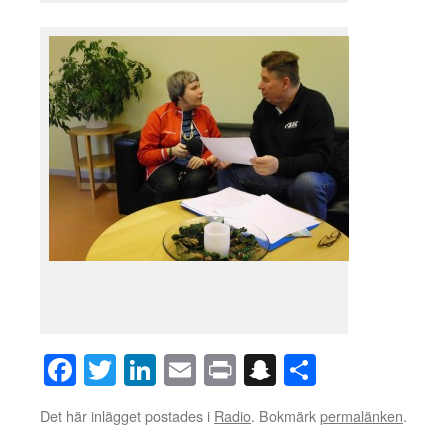
Facebook
Twitter
LinkedIn
Email
Print
Snapchat
Dela
Det här inlägget postades i
Radio
. Bokmärk
permalänken
.