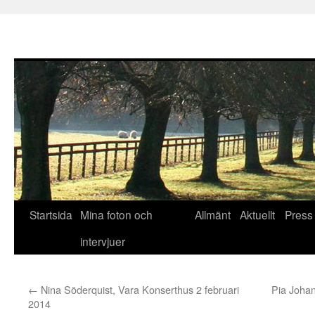
Hoppa
Startsida
Mina foton och
Allmänt
Aktuellt
Press
till
intervjuer
innehåll
←
Nina Söderquist, Vara Konserthus 2 februari
Pia Johan
2014