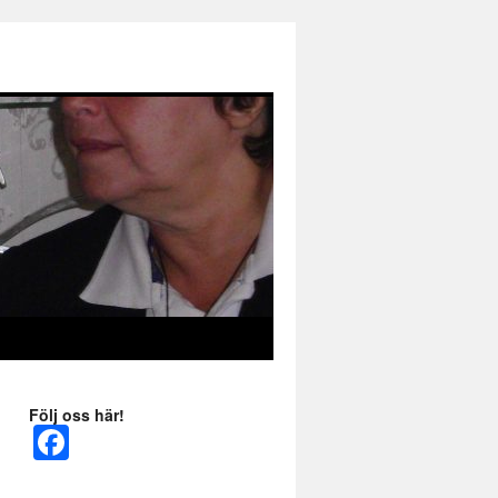
Följ oss här!
Fa
ce