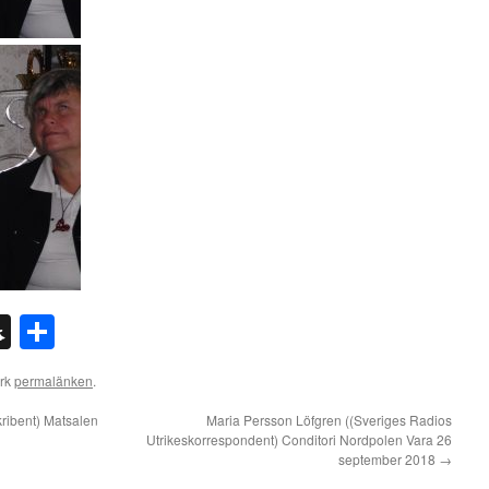
n
l
int
Snapchat
Dela
ärk
permalänken
.
ribent) Matsalen
Maria Persson Löfgren ((Sveriges Radios
Utrikeskorrespondent) Conditori Nordpolen Vara 26
september 2018
→