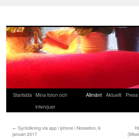
Hoppa
Startsida
Mina foton och
Allmänt
Aktuellt
Press
till
intervjuer
innehåll
←
Syntolkning via app i iphone i Nossebro, 6
Hä
januari 2017
(Miss