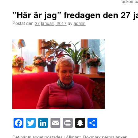
ackompa
”Här är jag” fredagen den 27 j
Postat den
27 januari, 2017
av
admin
Facebook
Twitter
LinkedIn
Email
Print
Snapchat
Dela
Det här inlägget postades i
Allmänt
. Bokmärk
permalänken
.