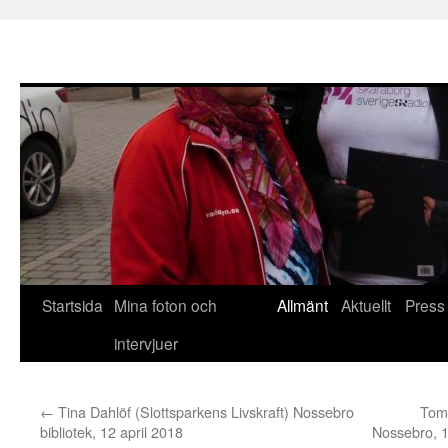
Hoppa
Startsida
Mina foton och
Allmänt
Aktuellt
Press
till
intervjuer
innehåll
←
Tina Dahlöf (Slottsparkens Livskraft) Nossebro
Tom
bibliotek, 12 april 2018
Nossebro, 16