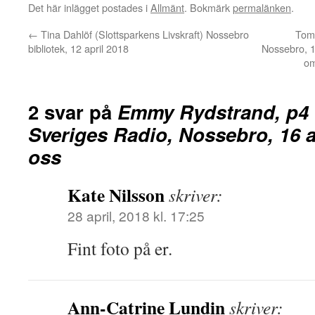
Det här inlägget postades i
Allmänt
. Bokmärk
permalänken
.
←
Tina Dahlöf (Slottsparkens Livskraft) Nossebro
Tom
bibliotek, 12 april 2018
Nossebro, 16
om
2 svar på
Emmy Rydstrand, p4
Sveriges Radio, Nossebro, 16 ap
oss
Kate Nilsson
skriver:
28 april, 2018 kl. 17:25
Fint foto på er.
Ann-Catrine Lundin
skriver: