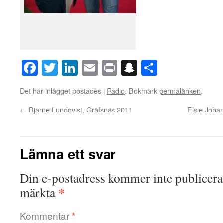
Facebook
Twitter
LinkedIn
Email
Print
Snapchat
Dela
Det här inlägget postades i
Radio
. Bokmärk
permalänken
.
←
Bjarne Lundqvist, Gräfsnäs 2011
Elsie Joha
Lämna ett svar
Din e-postadress kommer inte publicera
*
märkta
Kommentar
*