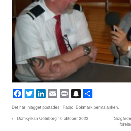
Facebook
Twitter
LinkedIn
Email
Print
Snapchat
Dela
Det här inlägget postades i
Radio
. Bokmärk
permalänken
.
←
Domkyrkan Göteborg 10 oktober 2022
Solgården
förel