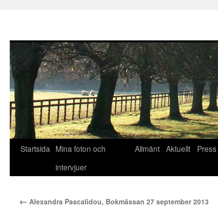
Hoppa
Startsida
Mina foton och
Allmänt
Aktuellt
Press
till
intervjuer
innehåll
←
Alexandra Pascalidou, Bokmässan 27 september 2013