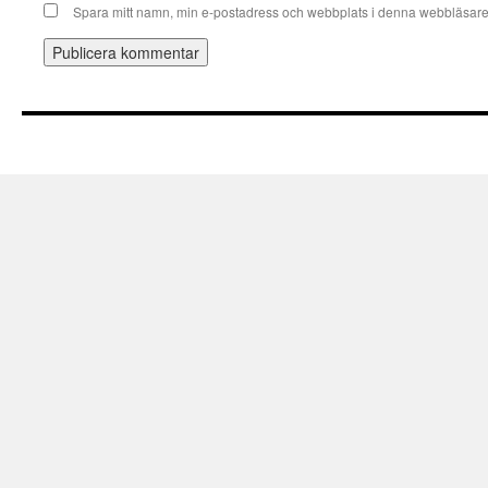
Spara mitt namn, min e-postadress och webbplats i denna webbläsare t