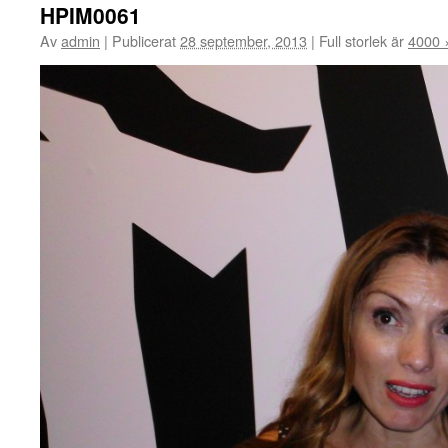
HPIM0061
Av
admin
|
Publicerat
28 september, 2013
|
Full storlek är
4000 