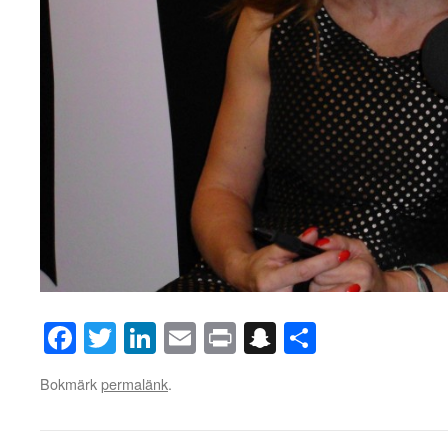
Facebook
Twitter
LinkedIn
Email
Print
Snapchat
Dela
Bokmärk
permalänk
.